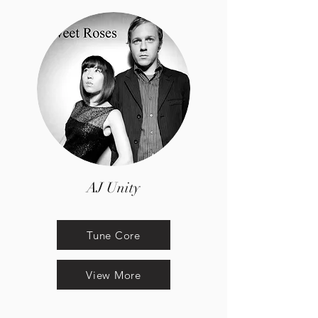
AJ Unity
Tune Core
View More