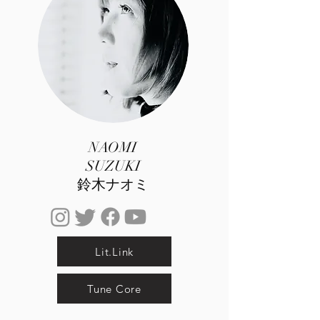
​NAOMI
SUZUKI
鈴木ナオミ
Lit.Link
Tune Core