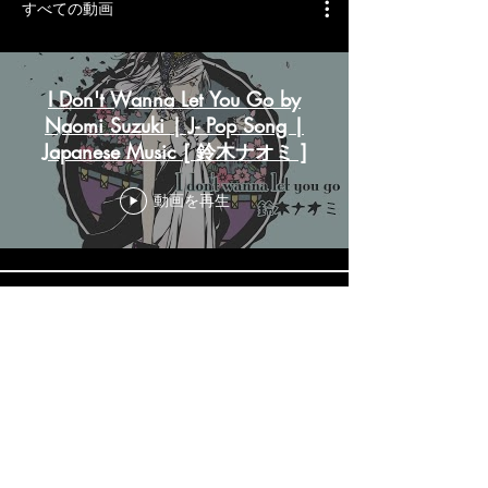
すべての動画
I Don't Wanna Let You Go by
Naomi Suzuki | J- Pop Song |
Japanese Music [ 鈴木ナオミ ]
動画を再生
ハナミズキ[一青窈]
/Hamanizuki/ J-POP/癒されて
くださいVol.19
動画を再生